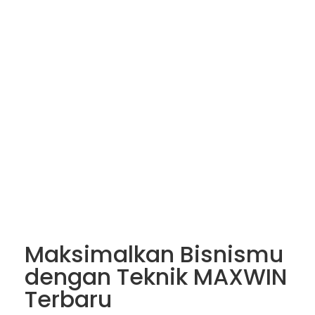
Maksimalkan Bisnismu
dengan Teknik MAXWIN
Terbaru