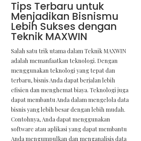
Tips Terbaru untuk
Menjadikan Bisnismu
Lebih Sukses dengan
Teknik MAXWIN
Salah satu trik utama dalam Teknik MAXWIN
adalah memanfaatkan teknologi. Dengan
menggunakan teknologi yang tepat dan
terbaru, bisnis Anda dapat berjalan lebih
efisien dan menghemat biaya. Teknologi juga
dapat membantu Anda dalam mengelola data
bisnis yang lebih besar dengan lebih mudah.
Contohnya, Anda dapat menggunakan
software atau aplikasi yang dapat membantu
Anda mengumpulkan dan menganalisis data