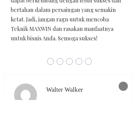
dapat berkembang dengan lebih sukses dan
bertahan dalam persaingan yang semakin
ketat. Jadi, jangan ragu untuk mencoba
Teknik MAXWIN dan rasakan manfaatnya
untuk bisnis Anda. Semoga sukses!
Walter Walker