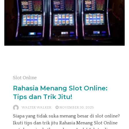
Slot Online
Rahasia Menang Slot Online:
Tips dan Trik Jitu!
WALTER WALKER
NOVEMBER 30, 2025
Siapa yang tidak suka menang besar di slot online?
Ikuti tips dan trik jitu Rahasia Menang Slot Online