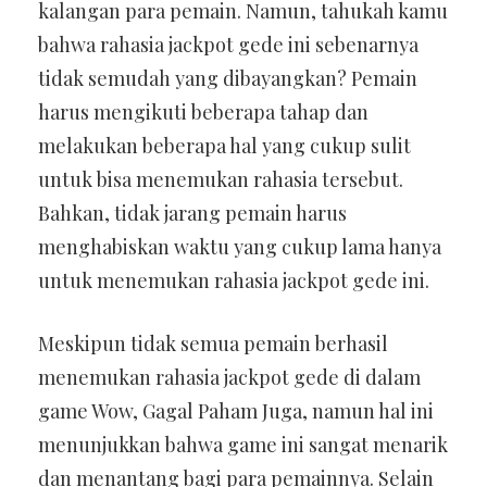
kalangan para pemain. Namun, tahukah kamu
bahwa rahasia jackpot gede ini sebenarnya
tidak semudah yang dibayangkan? Pemain
harus mengikuti beberapa tahap dan
melakukan beberapa hal yang cukup sulit
untuk bisa menemukan rahasia tersebut.
Bahkan, tidak jarang pemain harus
menghabiskan waktu yang cukup lama hanya
untuk menemukan rahasia jackpot gede ini.
Meskipun tidak semua pemain berhasil
menemukan rahasia jackpot gede di dalam
game Wow, Gagal Paham Juga, namun hal ini
menunjukkan bahwa game ini sangat menarik
dan menantang bagi para pemainnya. Selain