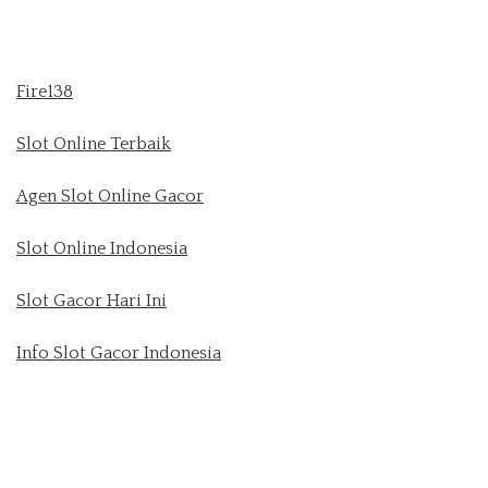
Fire138
Slot Online Terbaik
Agen Slot Online Gacor
Slot Online Indonesia
Slot Gacor Hari Ini
Info Slot Gacor Indonesia