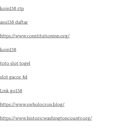
koin138 rtp
asu138 daftar
https://www.constitutioninn.org/
koin138
toto slot togel
slot gacor 4d
Link go138
https://www.swholocron.blog/
https://www.historicwashingtoncounty.org/