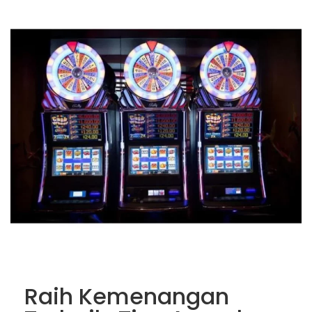
Raih Kemenangan