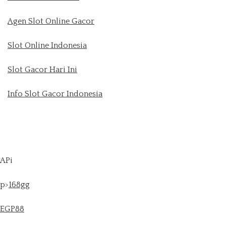
Agen Slot Online Gacor
Slot Online Indonesia
Slot Gacor Hari Ini
Info Slot Gacor Indonesia
APi
p>
168gg
EGP88