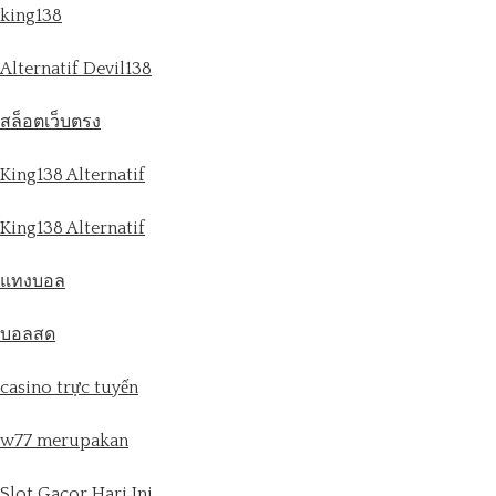
king138
Alternatif Devil138
สล็อตเว็บตรง
King138 Alternatif
King138 Alternatif
แทงบอล
บอลสด
casino trực tuyến
w77 merupakan
Slot Gacor Hari Ini