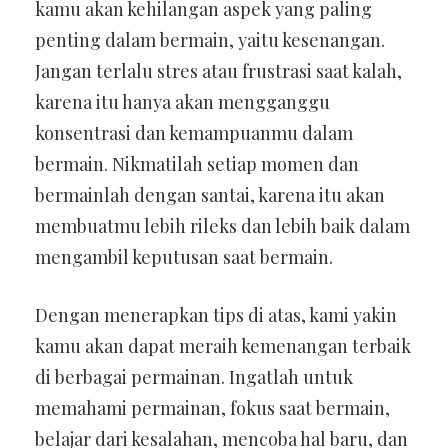
kamu akan kehilangan aspek yang paling
penting dalam bermain, yaitu kesenangan.
Jangan terlalu stres atau frustrasi saat kalah,
karena itu hanya akan mengganggu
konsentrasi dan kemampuanmu dalam
bermain. Nikmatilah setiap momen dan
bermainlah dengan santai, karena itu akan
membuatmu lebih rileks dan lebih baik dalam
mengambil keputusan saat bermain.
Dengan menerapkan tips di atas, kami yakin
kamu akan dapat meraih kemenangan terbaik
di berbagai permainan. Ingatlah untuk
memahami permainan, fokus saat bermain,
belajar dari kesalahan, mencoba hal baru, dan