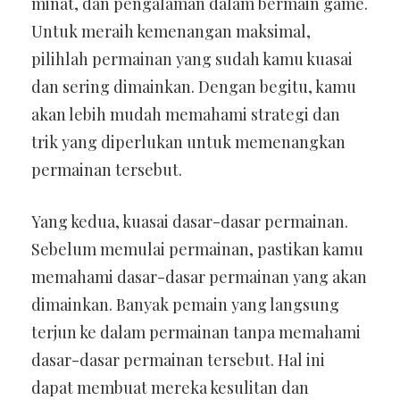
minat, dan pengalaman dalam bermain game.
Untuk meraih kemenangan maksimal,
pilihlah permainan yang sudah kamu kuasai
dan sering dimainkan. Dengan begitu, kamu
akan lebih mudah memahami strategi dan
trik yang diperlukan untuk memenangkan
permainan tersebut.
Yang kedua, kuasai dasar-dasar permainan.
Sebelum memulai permainan, pastikan kamu
memahami dasar-dasar permainan yang akan
dimainkan. Banyak pemain yang langsung
terjun ke dalam permainan tanpa memahami
dasar-dasar permainan tersebut. Hal ini
dapat membuat mereka kesulitan dan