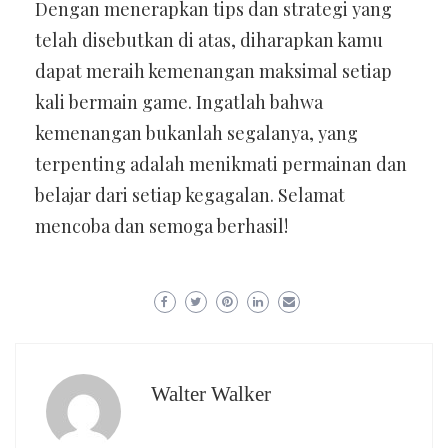
Dengan menerapkan tips dan strategi yang
telah disebutkan di atas, diharapkan kamu
dapat meraih kemenangan maksimal setiap
kali bermain game. Ingatlah bahwa
kemenangan bukanlah segalanya, yang
terpenting adalah menikmati permainan dan
belajar dari setiap kegagalan. Selamat
mencoba dan semoga berhasil!
Walter Walker