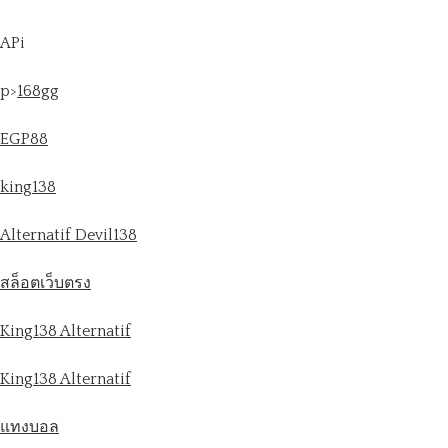
APi
p>
168gg
EGP88
king138
Alternatif Devil138
สล็อตเว็บตรง
King138 Alternatif
King138 Alternatif
แทงบอล