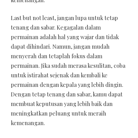
Last but not least, jangan lupa untuk tetap
tenang dan sabar. Kegagalan dalam
permainan adalah hal yang wajar dan tidak
dapat dihindari. Namun, jangan mudah
menyerah dan tetaplah fokus dalam
permainan. Jika sudah merasa kesulitan, coba
untuk istirahat sejenak dan kembali ke
permainan dengan kepala yang lebih dingin.
Dengan tetap tenang dan sabar, kamu dapat
membuat keputusan yang lebih baik dan
meningkatkan peluang untuk meraih
kemenangan.