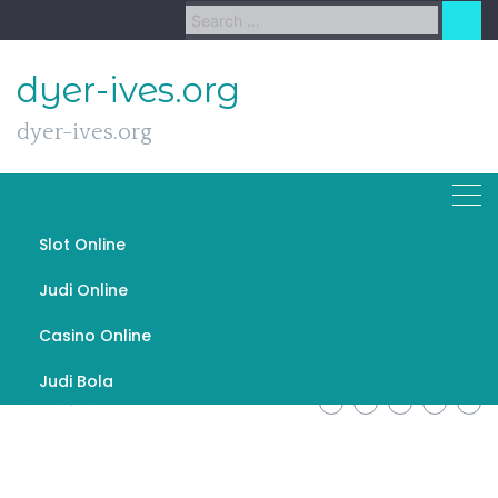
Skip
Search
to
for:
content
dyer-ives.org
dyer-ives.org
Slot Online
Raih Kemenangan Besar
Judi Online
dengan Strategi Slot
Casino Online
Online yang Ampuh!
Judi Bola
MEI 27, 2026
SLOT ONLINE