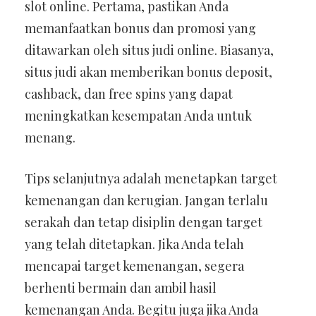
slot online. Pertama, pastikan Anda
memanfaatkan bonus dan promosi yang
ditawarkan oleh situs judi online. Biasanya,
situs judi akan memberikan bonus deposit,
cashback, dan free spins yang dapat
meningkatkan kesempatan Anda untuk
menang.
Tips selanjutnya adalah menetapkan target
kemenangan dan kerugian. Jangan terlalu
serakah dan tetap disiplin dengan target
yang telah ditetapkan. Jika Anda telah
mencapai target kemenangan, segera
berhenti bermain dan ambil hasil
kemenangan Anda. Begitu juga jika Anda