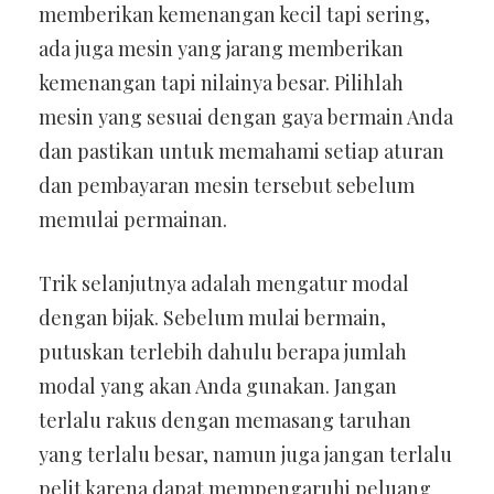
memberikan kemenangan kecil tapi sering,
ada juga mesin yang jarang memberikan
kemenangan tapi nilainya besar. Pilihlah
mesin yang sesuai dengan gaya bermain Anda
dan pastikan untuk memahami setiap aturan
dan pembayaran mesin tersebut sebelum
memulai permainan.
Trik selanjutnya adalah mengatur modal
dengan bijak. Sebelum mulai bermain,
putuskan terlebih dahulu berapa jumlah
modal yang akan Anda gunakan. Jangan
terlalu rakus dengan memasang taruhan
yang terlalu besar, namun juga jangan terlalu
pelit karena dapat mempengaruhi peluang