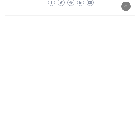
Walter Walker
Fire138
Slot Online Terbaik
Agen Slot Online Gacor
Slot Online Indonesia