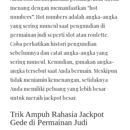
menang dengan memanfaatkan “hot
numbers”. Hot numbers adalah angka-angka
yang sering muncul saat pengundian di
permainan judi seperti slot atau roulette.
Coba perhatikan histori pengundian
sebelumnya dan catat angka-angka yang
sering muncul. Kemudian, gunakan angka-
angka tersebut saat Anda bermain. Meskipun
tidak menjamin kemenangan, setidaknya
Anda memiliki peluang yang lebih besar
untuk meraih jackpot besar.
Trik Ampuh Rahasia Jackpot
Gede di Permainan Judi