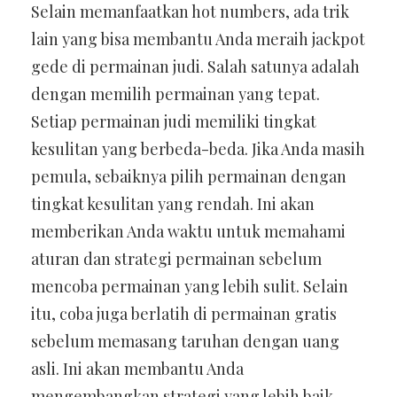
Selain memanfaatkan hot numbers, ada trik
lain yang bisa membantu Anda meraih jackpot
gede di permainan judi. Salah satunya adalah
dengan memilih permainan yang tepat.
Setiap permainan judi memiliki tingkat
kesulitan yang berbeda-beda. Jika Anda masih
pemula, sebaiknya pilih permainan dengan
tingkat kesulitan yang rendah. Ini akan
memberikan Anda waktu untuk memahami
aturan dan strategi permainan sebelum
mencoba permainan yang lebih sulit. Selain
itu, coba juga berlatih di permainan gratis
sebelum memasang taruhan dengan uang
asli. Ini akan membantu Anda
mengembangkan strategi yang lebih baik