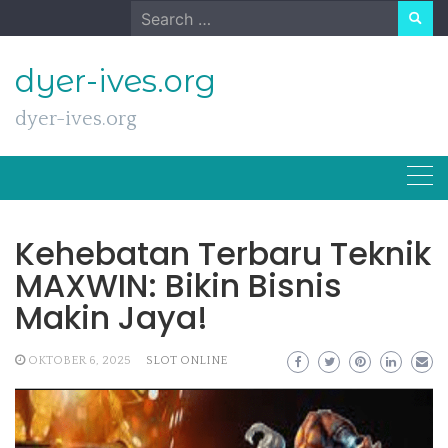
Skip
Search
to
for:
content
dyer-ives.org
dyer-ives.org
Kehebatan Terbaru Teknik
MAXWIN: Bikin Bisnis
Makin Jaya!
OKTOBER 6, 2025
SLOT ONLINE