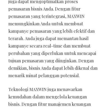
juga dapat mengoptimalkan proses
pemasaran bisnis Anda. Dengan fitur
pemasaran yang terintegrasi, MAXWIN
memungkinkan Anda untuk membuat
kampanye pemasaran yang lebih efektif dan
terarah. Anda juga dapat memantau hasil
kampanye secara real-time dan membuat
perubahan yang diperlukan untuk mencapai
tujuan pemasaran yang diinginkan. Dengan
demikian, bisnis Anda dapat lebih dikenal dan
menarik minat pelanggan potensial.
Teknologi MAXWIN juga menawarkan
kemudahan dalam mengelola keuangan
bisnis. Dengan fitur manajemen keuangan