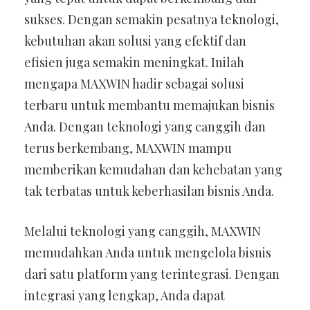
sukses. Dengan semakin pesatnya teknologi,
kebutuhan akan solusi yang efektif dan
efisien juga semakin meningkat. Inilah
mengapa MAXWIN hadir sebagai solusi
terbaru untuk membantu memajukan bisnis
Anda. Dengan teknologi yang canggih dan
terus berkembang, MAXWIN mampu
memberikan kemudahan dan kehebatan yang
tak terbatas untuk keberhasilan bisnis Anda.
Melalui teknologi yang canggih, MAXWIN
memudahkan Anda untuk mengelola bisnis
dari satu platform yang terintegrasi. Dengan
integrasi yang lengkap, Anda dapat