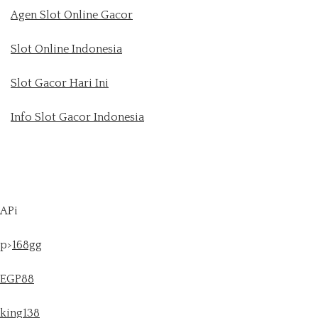
Agen Slot Online Gacor
Slot Online Indonesia
Slot Gacor Hari Ini
Info Slot Gacor Indonesia
APi
p>
168gg
EGP88
king138