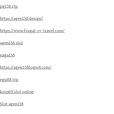
pg138 rtp
https://agen138.design/
https://www.frugal-rv-travel.com/
agen138 slot
naga138
https://agen338login4.com/
egp88 rtp
koin69 slot online
Slot agen138