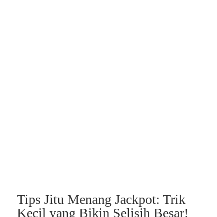
Tips Jitu Menang Jackpot: Trik
Kecil yang Bikin Selisih Besar!