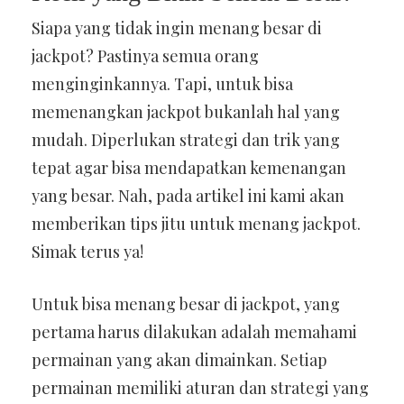
Siapa yang tidak ingin menang besar di
jackpot? Pastinya semua orang
menginginkannya. Tapi, untuk bisa
memenangkan jackpot bukanlah hal yang
mudah. Diperlukan strategi dan trik yang
tepat agar bisa mendapatkan kemenangan
yang besar. Nah, pada artikel ini kami akan
memberikan tips jitu untuk menang jackpot.
Simak terus ya!
Untuk bisa menang besar di jackpot, yang
pertama harus dilakukan adalah memahami
permainan yang akan dimainkan. Setiap
permainan memiliki aturan dan strategi yang