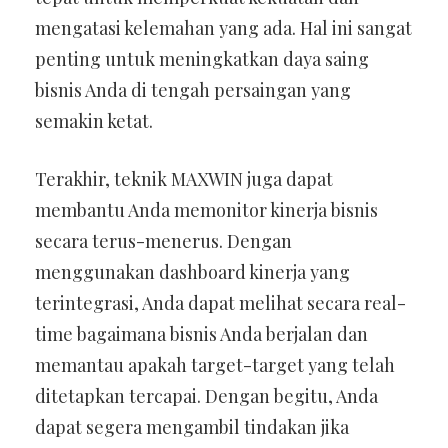
mengatasi kelemahan yang ada. Hal ini sangat
penting untuk meningkatkan daya saing
bisnis Anda di tengah persaingan yang
semakin ketat.
Terakhir, teknik MAXWIN juga dapat
membantu Anda memonitor kinerja bisnis
secara terus-menerus. Dengan
menggunakan dashboard kinerja yang
terintegrasi, Anda dapat melihat secara real-
time bagaimana bisnis Anda berjalan dan
memantau apakah target-target yang telah
ditetapkan tercapai. Dengan begitu, Anda
dapat segera mengambil tindakan jika