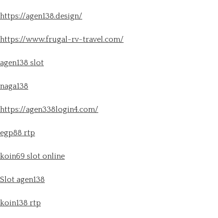
https://agen138.design/
https://www.frugal-rv-travel.com/
agen138 slot
naga138
https://agen338login4.com/
egp88 rtp
koin69 slot online
Slot agen138
koin138 rtp