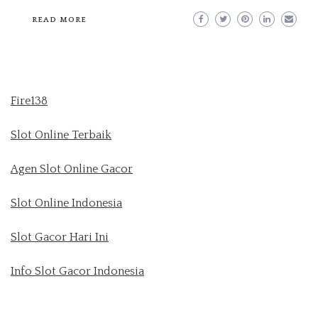
READ MORE
Fire138
Slot Online Terbaik
Agen Slot Online Gacor
Slot Online Indonesia
Slot Gacor Hari Ini
Info Slot Gacor Indonesia